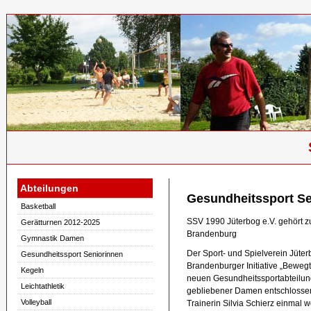
Abteilungen
Gesundheitssport Se
Basketball
SSV 1990 Jüterbog e.V. gehört 
Gerätturnen 2012-2025
Brandenburg
Gymnastik Damen
Der Sport- und Spielverein Jüter
Gesundheitssport Seniorinnen
Brandenburger Initiative „Bewegt
Kegeln
neuen Gesundheitssportabteilung 
Leichtathletik
gebliebener Damen entschlossen
Volleyball
Trainerin Silvia Schierz einmal