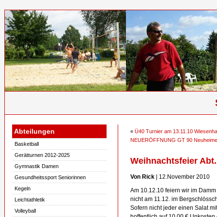
Abteilungen
«
Ü40 Turnier am 13.11.10 Wiesenhall
NEUERÖFFNUNG GT 90 Neuheimer 
Basketball
Gerätturnen 2012-2025
Weihnachtsfeier Abt
Gymnastik Damen
Von Rick
| 12.November 2010
Gesundheitssport Seniorinnen
Kegeln
Am 10.12.10 feiern wir im Damm 
nicht am 11.12. im Bergschlössc
Leichtathletik
Sofern nicht jeder einen Salat m
Volleyball
hoffentlich auf 10,00 € Unkoste