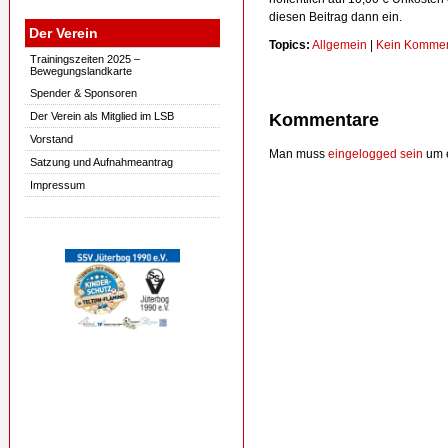
diesen Beitrag dann ein.
Der Verein
Topics:
Allgemein
|
Kein Kommen
Trainingszeiten 2025 –
Bewegungslandkarte
Spender & Sponsoren
Der Verein als Mitglied im LSB
Kommentare
Vorstand
Man muss
eingelogged sein
um e
Satzung und Aufnahmeantrag
Impressum