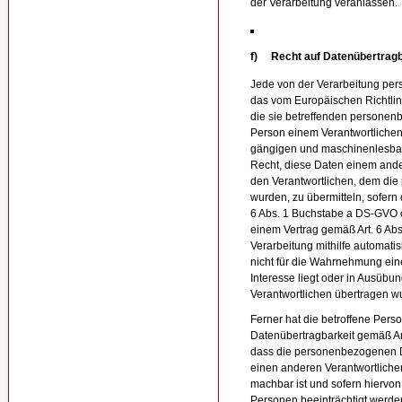
der Verarbeitung veranlassen.
f) Recht auf Datenübertragb
Jede von der Verarbeitung pe
das vom Europäischen Richtli
die sie betreffenden personen
Person einem Verantwortlichen b
gängigen und maschinenlesbar
Recht, diese Daten einem and
den Verantwortlichen, dem die
wurden, zu übermitteln, sofern 
6 Abs. 1 Buchstabe a DS-GVO o
einem Vertrag gemäß Art. 6 Ab
Verarbeitung mithilfe automatisi
nicht für die Wahrnehmung einer
Interesse liegt oder in Ausübun
Verantwortlichen übertragen w
Ferner hat die betroffene Pers
Datenübertragbarkeit gemäß Ar
dass die personenbezogenen D
einen anderen Verantwortlichen
machbar ist und sofern hiervon
Personen beeinträchtigt werde