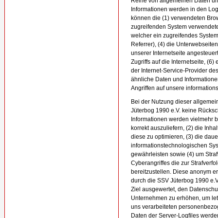
Reihe von allgemeinen Daten un
Informationen werden in den Logf
können die (1) verwendeten Bro
zugreifenden System verwendete B
welcher ein zugreifendes System
Referrer), (4) die Unterwebseite
unserer Internetseite angesteuer
Zugriffs auf die Internetseite, (6
der Internet-Service-Provider de
ähnliche Daten und Informatione
Angriffen auf unsere informatio
Bei der Nutzung dieser allgemei
Jüterbog 1990 e.V. keine Rücksc
Informationen werden vielmehr ben
korrekt auszuliefern, (2) die Inh
diese zu optimieren, (3) die daue
informationstechnologischen Sys
gewährleisten sowie (4) um Stra
Cyberangriffes die zur Strafverf
bereitzustellen. Diese anonym 
durch die SSV Jüterbog 1990 e.V.
Ziel ausgewertet, den Datenschu
Unternehmen zu erhöhen, um letz
uns verarbeiteten personenbezo
Daten der Server-Logfiles werden