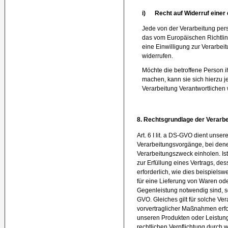
i) Recht auf Widerruf einer 
Jede von der Verarbeitung pe
das vom Europäischen Richtli
eine Einwilligung zur Verarbe
widerrufen.
Möchte die betroffene Person i
machen, kann sie sich hierzu je
Verarbeitung Verantwortlichen
8. Rechtsgrundlage der Verarb
Art. 6 I lit. a DS-GVO dient uns
Verarbeitungsvorgänge, bei dene
Verarbeitungszweck einholen. I
zur Erfüllung eines Vertrags, des
erforderlich, wie dies beispielsw
für eine Lieferung von Waren ode
Gegenleistung notwendig sind, so b
GVO. Gleiches gilt für solche V
vorvertraglicher Maßnahmen erfor
unseren Produkten oder Leistung
rechtlichen Verpflichtung durch 