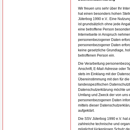
Wir freuen uns sehr über Ihr In
hat einen besonders hohen Stell
Jüterbog 1990 e.V.. Eine Nutzung
ist grundsätzlich ohne jede An
eine betroffene Person besonde
Internetseite in Anspruch nehme
personenbezogener Daten erforde
personenbezogener Daten erforde
keine gesetzliche Grundlage, hol
betroffenen Person ein.
Die Verarbeitung personenbezog
Anschrift, E-Mail-Adresse oder T
stets im Einklang mit der Daten
Übereinstimmung mit den für die
landesspezifischen Datenschutz
Datenschutzerklärung möchte uns
Umfang und Zweck der von uns e
personenbezogenen Daten inform
mittels dieser Datenschutzerklä
aufgeklärt.
Die SSV Jüterbog 1990 e.V. hat a
zahlreiche technische und orga
möglichst lückenlosen Schutz der