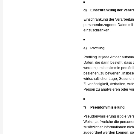
d) Einschränkung der Verar
Einschränkung der Verarbeitung
personenbezogener Daten mit d
einzuschränken.
e) Profiling
Profiling ist jede Art der aut
Daten, die darin besteht, da
werden, um bestimmte persönlic
beziehen, zu bewerten, insbeso
wirtschaftlicher Lage, Gesundhe
Zuverlässigkeit, Verhalten, Auf
Person zu analysieren oder vo
f) Pseudonymisierung
Pseudonymisierung ist die Ver
Weise, auf welche die perso
zusätzlicher Informationen nic
zugeordnet werden können, sof