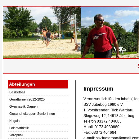
Abteilungen
Impressum
Basketball
Verantwortlich für den Inhalt (He
Gerätturnen 2012-2025
SSV Jüterbog 1990 e.V.
Gymnastik Damen
1. Vorsitzender: Rick Wardaru
Gesundheitssport Seniorinnen
Stegeweg 12, 14913 Jüterbog
Kegeln
Telefon 03372 404683
Mobil: 0173 4030880
Leichtathletik
Fax: 03372 404684
Volleyball
e-mail: ssv.jueterbog@gmail.co