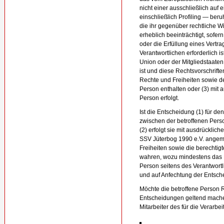
nicht einer ausschließlich auf 
einschließlich Profiling — be
die ihr gegenüber rechtliche Wi
erheblich beeinträchtigt, sofer
oder die Erfüllung eines Vertr
Verantwortlichen erforderlich i
Union oder der Mitgliedstaaten,
ist und diese Rechtsvorschri
Rechte und Freiheiten sowie de
Person enthalten oder (3) mit a
Person erfolgt.
Ist die Entscheidung (1) für de
zwischen der betroffenen Pers
(2) erfolgt sie mit ausdrückliche
SSV Jüterbog 1990 e.V. ange
Freiheiten sowie die berechtig
wahren, wozu mindestens das R
Person seitens des Verantwort
und auf Anfechtung der Entsch
Möchte die betroffene Person R
Entscheidungen geltend machen
Mitarbeiter des für die Verarb