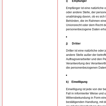
i) Empfänger
Empfänger ist eine natürliche o
oder andere Stelle, der perso
unabhängig davon, ob es sich b
Behörden, die im Rahmen ein
Unionsrecht oder dem Recht de
personenbezogene Daten erhalt
j) Dritter
Dritter ist eine natürliche oder
andere Stelle außer der betro
Auftragsverarbeiter und den Pe
Verantwortung des Verantwortli
die personenbezogenen Daten 
k) Einwilligung
Einwilligung ist jede von der b
Fall in informierter Weise un
Willensbekundung in Form eine
bestätigenden Handlung, mit de