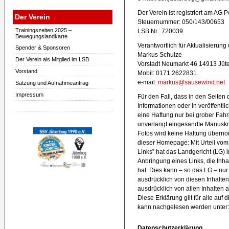
Der Verein ist registriert am AG
Der Verein
Steuernummer: 050/143/00653
Trainingszeiten 2025 –
LSB Nr.: 720039
Bewegungslandkarte
Verantwortlich für Aktualisierun
Spender & Sponsoren
Markus Schulze
Der Verein als Mitglied im LSB
Vorstadt Neumarkt 46 14913 Jüt
Vorstand
Mobil: 0171 2622831
e-mail:
markus@sausewind.net
Satzung und Aufnahmeantrag
Impressum
Für den Fall, dass in den Seite
Informationen oder in veröffentli
eine Haftung nur bei grober Fahr
unverlangt eingesandte Manuskri
Fotos wird keine Haftung überno
dieser Homepage: Mit Urteil vom
Links” hat das Landgericht (LG)
Anbringung eines Links, die Inhal
hat. Dies kann – so das LG – nu
ausdrücklich von diesen Inhalten 
ausdrücklich von allen Inhalten 
Diese Erklärung gilt für alle au
kann nachgelesen werden unter
Datenschutzerklärung