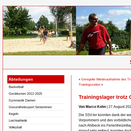
Abteilungen
«
Geregelte Wiederaufnahme des Tra
Trainingszeiten
»
Basketball
Gerätturnen 2012-2025
Trainingslager trotz
Gymnastik Damen
Von Marco Kohn
| 27.August 20
Gesundheitssport Seniorinnen
Kegeln
Die SSV-ler konnten dank der we
Vorpommern und des vorbildlich
Leichtathletik
nach Ahlbeck ins Ferienfreizeitla
Volleyball
darauf sehr gefreut, konnten doc