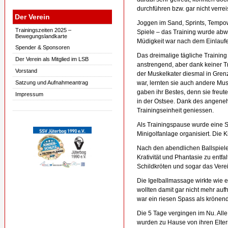
durchführen bzw. gar nicht verrei
Der Verein
Joggen im Sand, Sprints, Tempowe
Trainingszeiten 2025 –
Spiele – das Training wurde abw
Bewegungslandkarte
Müdigkeit war nach dem Einlau
Spender & Sponsoren
Das dreimalige tägliche Trainin
Der Verein als Mitglied im LSB
anstrengend, aber dank keiner T
Vorstand
der Muskelkater diesmal in Gre
Satzung und Aufnahmeantrag
war, lernten sie auch andere Mus
gaben ihr Bestes, denn sie freu
Impressum
in der Ostsee. Dank des angeneh
Trainingseinheit geniessen.
Als Trainingspause wurde eine 
Minigolfanlage organisiert. Die 
Nach den abendlichen Ballspiele
Krativität und Phantasie zu ent
Schildkröten und sogar das Ver
Die Igelballmassage wirkte wie e
wollten damit gar nicht mehr a
war ein riesen Spass als krönen
Die 5 Tage vergingen im Nu. Alle
wurden zu Hause von ihren Elte