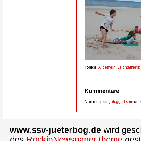
Topics:
Allgemein
,
Leichtathletik
Kommentare
Man muss
eingelogged sein
um e
www.ssv-jueterbog.de
wird gesc
des
RockinNewspaper theme
gest