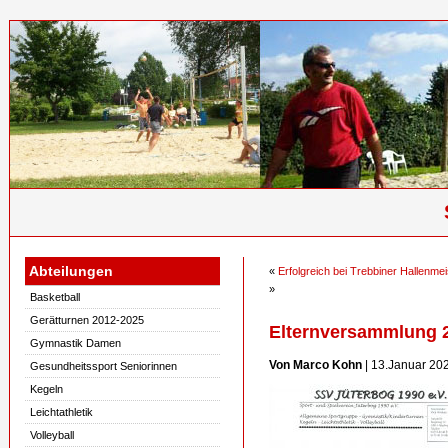
Abteilungen
«
Erfolgreich bei Trebbiner Hallenme
»
Basketball
Gerätturnen 2012-2025
Elternversammlung 
Gymnastik Damen
Von Marco Kohn
| 13.Januar 20
Gesundheitssport Seniorinnen
Kegeln
Leichtathletik
Volleyball